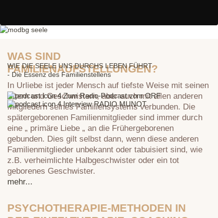
WAS SIND
WIE DIE SEELE UNS DURCHS LEBEN FÜHRT
FAMILIENAUFSTELLUNGEN?
- Die Essenz des Familienstellens
In Urliebe ist jeder Mensch auf tiefste Weise mit seinen
Eltern und Geschwistern, aber auch mit allen anderen
Zum Radio-Podcast vom ORF
Interview RADIO MUNOT
Mitgliedern seines Familiensystems verbunden. Die
spätergeborenen Familienmitglieder sind immer durch
eine „ primäre Liebe „ an die Frühergeborenen
gebunden. Dies gilt selbst dann, wenn diese anderen
Familienmitglieder unbekannt oder tabuisiert sind, wie
z.B. verheimlichte Halbgeschwister oder ein tot
geborenes Geschwister.
mehr...
PSYCHOTHERAPIE-METHODEN IN