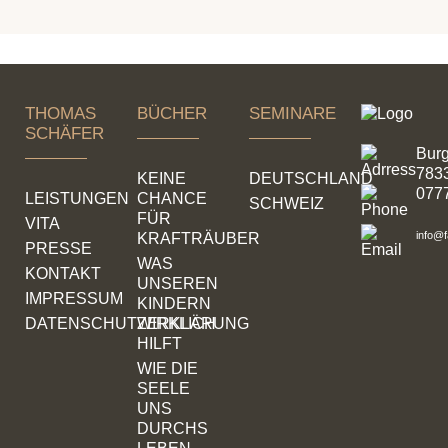
THOMAS
BÜCHER
SEMINARE
SCHÄFER
Bur
783
KEINE
DEUTSCHLAND
0777
LEISTUNGEN
CHANCE
SCHWEIZ
FÜR
VITA
info@f
KRAFTRÄUBER
PRESSE
WAS
KONTAKT
UNSEREN
IMPRESSUM
KINDERN
DATENSCHUTZERKLÄRUNG
WIRKLICH
HILFT
WIE DIE
SEELE
UNS
DURCHS