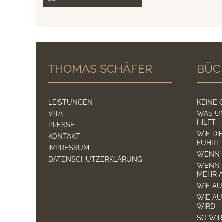
THOMAS SCHÄFER
BÜC
LEISTUNGEN
KEINE
VITA
WAS U
HILFT
PRESSE
WIE DI
KONTAKT
FÜHRT
IMPRESSUM
WENN D
DATENSCHUTZERKLÄRUNG
WENN 
MEHR 
WIE A
WIE AU
WIRD
SO WIR