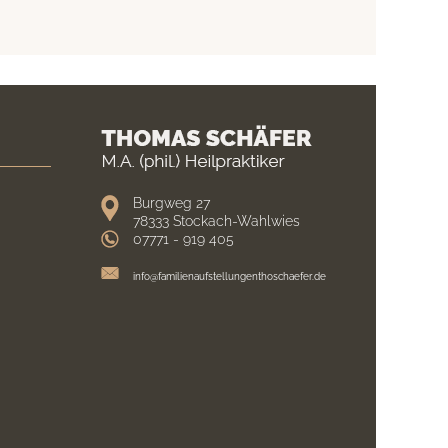
Burgweg 27
78333 Stockach-Wahlwies
07771 - 919 405
info@familienaufstellungenthoschaefer.de